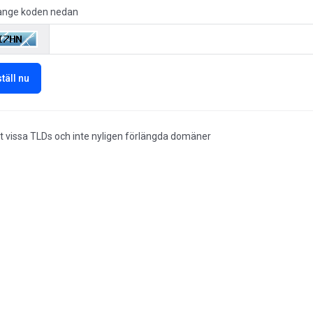
ange koden nedan
täll nu
st vissa TLDs och inte nyligen förlängda domäner