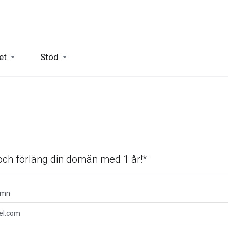
et
Stöd
 och förläng din domän med 1 år!*
amn