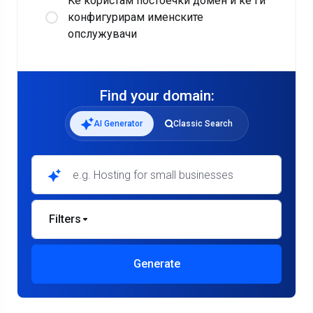
Ќе користам постоечки домен и ќе ги
конфигурирам именските
опслужувачи
Find your domain:
AI Generator
Classic Search
Filters
Generate