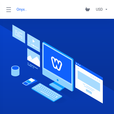
OnyxRack
USD