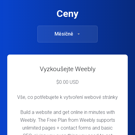
Ceny
Měsíčně
Vyzkoušejte Weebly
$
0.00 USD
Vše, co potřebujete k vytvoření webové stránky
Build a website and get online in minutes with
Weebly. The Free Plan from Weebly supports
unlimited pages + contact forms and basic