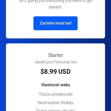
SEO, giving you everything you need to get
started.
Začněte hned teď
Starter
Ideální pro Personal Use
$8.99 USD
Vlastnosti webu
Tvůrce přetahování
Neomezené Stránky