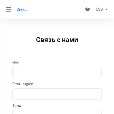
OnyxRack
USD
Связь с нами
Имя
Email-адрес
Тема