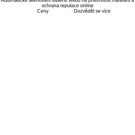
Automatické skenování vašeho webu na přítomnost malwaru a
ochrana reputace online
Ceny
Dozvědět se více