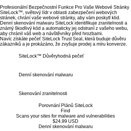
Profesionální Bezpečnostní Funkce Pro Vaše Webové Stránky
SiteLock™, světový lídr v oblasti zabezpečení webových
stránek, chrání vaše webové stránky, aby vám poskytl klid.
Denní skenování malwaru SiteLock identifikuje zranitelnosti a
známý škodlivý kód a automaticky jej odstraní z vašeho webu,
aby chránil váš web a návštěvníky před hrozbami.
Navíc získáte pečeť SiteLock Trust Seal, která buduje důvěru
zákazníků a je prokázáno, že zvyšuje prodej a míru konverze.
SiteLock™ Důvěryhodná pečeť
Denní skenování malwaru
Skenování zranitelnosti
Porovnání Plánů SiteLock
Find
Scans your sites for malware and vulnerabilities
$24.99 USD
Denní skenování malwaru