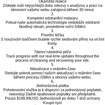
Okamžitá reakce
Získejte naši nejrychlejší dobu odezvy s analýzou a prací na
obnovení vašeho webu zahájená během 30 minut.
2.
Kompletní odstranění malwaru
Pokud naše automatická technologie nedokáže odstranit
škodlivý obsah, provedeme ruční čištění.
3.
Prioritní léčba
S nouzovým balíčkem budete rychle sledováni přímo na vrchol
fronty.
4.
7denní následná péče
Track progress with our real-time updates throughout the
process of cleaning and recovering your site.
5.
Aktualizace v reálném čase
Sledujte pokrok pomocí našich aktualizací v reálném čase
během procesu čištění a obnovy vašeho webu.
6.
Jednorázová platba
Pohotovostní služba je k dispozici za jednorázový poplatek,
neexistují žádné opakované poplatky ani předplatné.
Pouze
$199.99USD Jednorázově
po dobu 7 dnů ochrany
Koupit nyní