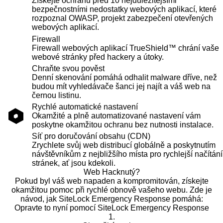
Získejte ochranu před 10 nejdůležitějšími
bezpečnostními nedostatky webových aplikací, které
rozpoznal OWASP, projekt zabezpečení otevřených
webových aplikací.
Firewall
Firewall webových aplikací TrueShield™ chrání vaše
webové stránky před hackery a útoky.
Chraňte svou pověst
Denní skenování pomáhá odhalit malware dříve, než
budou mít vyhledávače šanci jej najít a váš web na
černou listinu.
Rychlé automatické nastavení
Okamžité a plně automatizované nastavení vám
poskytne okamžitou ochranu bez nutnosti instalace.
Síť pro doručování obsahu (CDN)
Zrychlete svůj web distribucí globálně a poskytnutím
návštěvníkům z nejbližšího místa pro rychlejší načítání
stránek, ať jsou kdekoli.
Web Hacknutý?
Pokud byl váš web napaden a kompromitován, získejte
okamžitou pomoc při rychlé obnově vašeho webu. Zde je
návod, jak SiteLock Emergency Response pomáhá:
Opravte to nyní pomocí SiteLock Emergency Response
1.