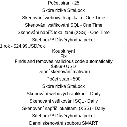
Počet stran -
25
Skóre rizika SiteLock
Skenování webových aplikací -
One Time
Skenování vstřikování SQL -
One Time
Skenování napříč lokalitami (XSS) -
One Time
SiteLock™ Důvěryhodná pečeť
Koupit nyní
Fix
Finds and removes malicious code automatically
$99.99 USD
Denní skenování malwaru
Počet stran -
500
Skóre rizika SiteLock
Skenování webových aplikací -
Daily
Skenování vstřikování SQL -
Daily
Skenování napříč lokalitami (XSS) -
Daily
SiteLock™ Důvěryhodná pečeť
Denní skenování souborů SMART