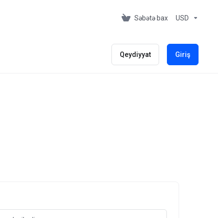
Səbətə bax
USD
Qeydiyyat
Giriş