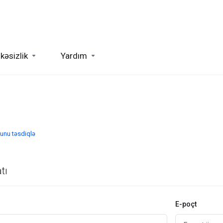
kəsizlik
Yardım
unu təsdiqlə
tı
E-poçt