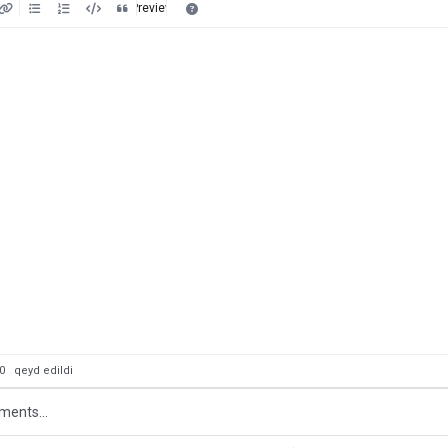
Preview
: 0
qeyd edildi
ments...