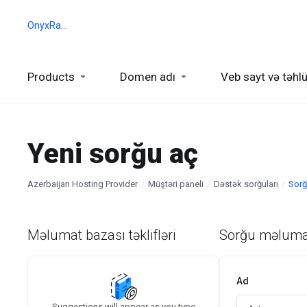
OnyxRack
Products
Domen adı
Veb sayt və təhlü
Yeni sorğu aç
Azerbaijan Hosting Provider
Müştəri paneli
Dəstək sorğuları
Sorğ
Məlumat bazası təklifləri
Sorğu məluma
Ad
Suggestions will appear as you type