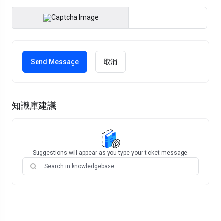
Enter Captcha C
取消
知識庫建議
Suggestions will appear as you type your ticket message.