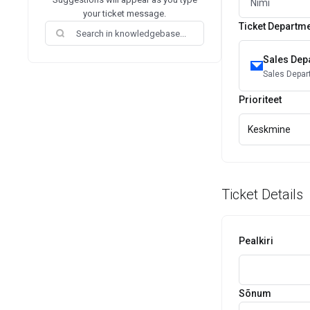
your ticket message.
Ticket Departm
Sales Dep
Sales Depa
Prioriteet
Keskmine
Ticket Details
Pealkiri
Sõnum