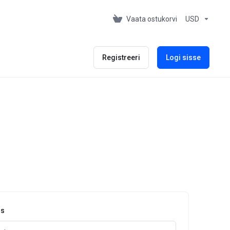
Vaata ostukorvi
USD
Registreeri
Logi sisse
ss