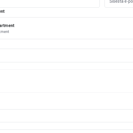
ent
artment
rtment