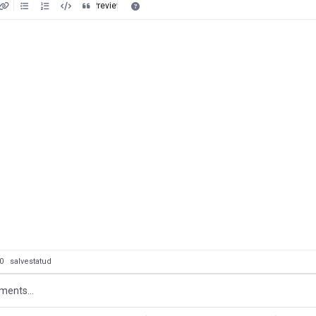
Preview
: 0
salvestatud
ments...