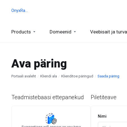
OnyxRack
Products
Domeenid
Veebisait ja turva
Ava päring
Portaali avaleht
Kliendi ala
Klienditoe päringud
Saada päring
Teadmistebaasi ettepanekud
Piletiteave
Nimi
Suggestions will appear as you type